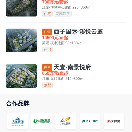
700万元/套起
江东-博览中心
建面 225~360㎡
住宅
花园洋房
西子国际·溪悦云庭
在售
14500元/㎡起
苏溪-夜市
建面 98~138㎡
住宅
天壹·南景悦府
在售
650万元/套起
江东-九联
建面 215~300㎡
别墅
合作品牌