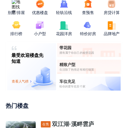
别墅/排屋
优惠楼盘
轻轨沿线
查预售
房贷计算
排行榜
小户型
花园洋房
特价好房
品牌地产
带花园
拥有属于你自己的秘密花园
最受欢迎楼盘先
知道
精致户型
生活除了热情还有精打细算
车位充足
查看人气榜
给你的爱车也安个家
热门楼盘
双江湖·溪畔雲庐
在售