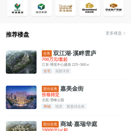
更多楼盘
推荐楼盘
双江湖·溪畔雲庐
在售
700万元/套起
江东-博览中心
建面 225~360㎡
住宅
花园洋房
嘉美金街
部分在售
价格待定
北苑-雪峰公园
商铺
现房
配套综合体
商城·嘉瑞华庭
部分在售
19000元/㎡起