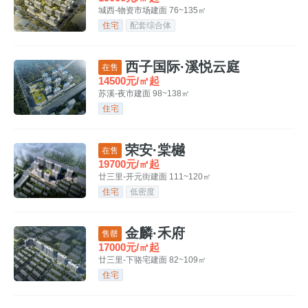
城西-物资市场
建面 76~135㎡
住宅
配套综合体
西子国际·溪悦云庭
在售
14500元/㎡起
苏溪-夜市
建面 98~138㎡
住宅
荣安·棠樾
在售
19700元/㎡起
廿三里-开元街
建面 111~120㎡
住宅
低密度
金麟·禾府
售罄
17000元/㎡起
廿三里-下骆宅
建面 82~109㎡
住宅